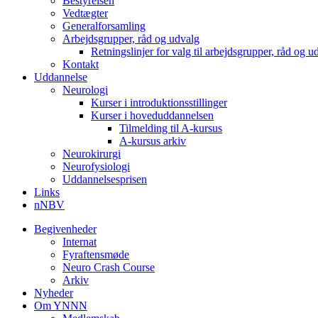
Bestyrelsen
Vedtægter
Generalforsamling
Arbejdsgrupper, råd og udvalg
Retningslinjer for valg til arbejdsgrupper, råd og u
Kontakt
Uddannelse
Neurologi
Kurser i introduktionsstillinger
Kurser i hoveduddannelsen
Tilmelding til A-kursus
A-kursus arkiv
Neurokirurgi
Neurofysiologi
Uddannelsesprisen
Links
nNBV
Begivenheder
Internat
Fyraftensmøde
Neuro Crash Course
Arkiv
Nyheder
Om YNNN