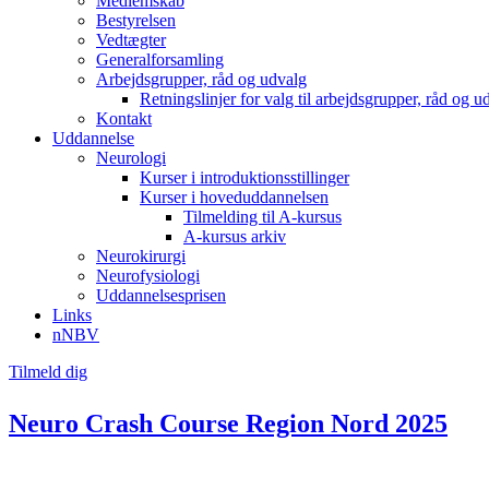
Medlemskab
Bestyrelsen
Vedtægter
Generalforsamling
Arbejdsgrupper, råd og udvalg
Retningslinjer for valg til arbejdsgrupper, råd og u
Kontakt
Uddannelse
Neurologi
Kurser i introduktionsstillinger
Kurser i hoveduddannelsen
Tilmelding til A-kursus
A-kursus arkiv
Neurokirurgi
Neurofysiologi
Uddannelsesprisen
Links
nNBV
Tilmeld dig
Neuro Crash Course Region Nord 2025