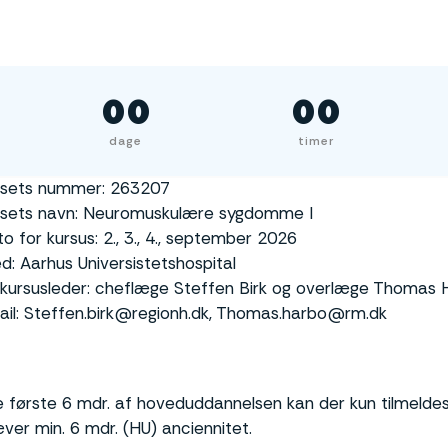
00
00
dage
timer
rsets nummer: 263207
rsets navn: Neuromuskulære sygdomme I
o for kursus: 2., 3., 4., september 2026
d: Aarhus Universistetshospital
lkursusleder: cheflæge Steffen Birk og overlæge Thomas 
il: Steffen.birk@regionh.dk, Thomas.harbo@rm.dk
e første 6 mdr. af hoveduddannelsen kan der kun tilmeldes A
ver min. 6 mdr. (HU) anciennitet.