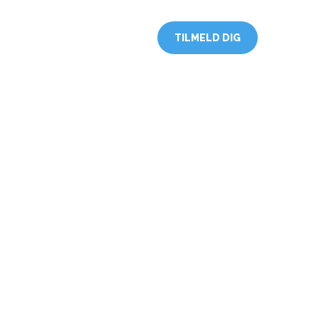
Uddannelse
Links
nNBV
TILMELD DIG
omme