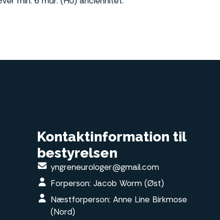
ver min. 6 mdr. (HU) anciennitet.
Kontaktinformation til
bestyrelsen
yngreneurologer@gmail.com
Forperson: Jacob Worm (Øst)
Næstforperson: Anne Line Birkmose
(Nord)