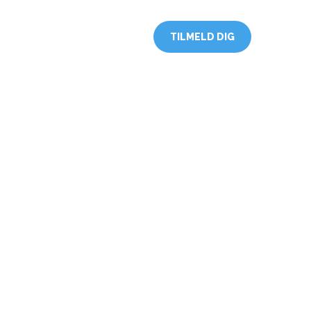
Uddannelse
Links
nNBV
TILMELD DIG
omme