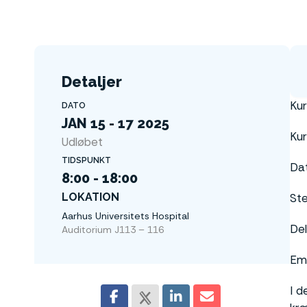
Detaljer
Ku
DATO
JAN 15 - 17 2025
Ku
Udløbet
TIDSPUNKT
Dat
8:00 - 18:00
LOKATION
Ste
Aarhus Universitets Hospital
Del
Auditorium J113 – 116
Ema
I d