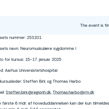
The event is fin
rsets nummer: 253201
rsets navn: Neuromuskulære sygdomme I
o for kursus: 15-17. januar 2025
d: Aarhus Universistetshospital
kursusleder: Steffen Birk og Thomas Harbo
il:
Steffen.birk@regionh.dk
,
Thomas.harbo@rm.dk
e første 6 mdr. af hoveduddannelsen kan der kun tilmeldes A