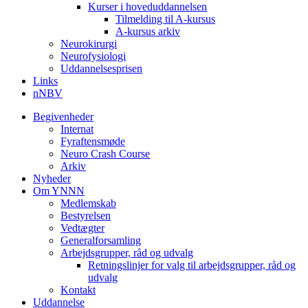
Kurser i hoveduddannelsen
Tilmelding til A-kursus
A-kursus arkiv
Neurokirurgi
Neurofysiologi
Uddannelsesprisen
Links
nNBV
Begivenheder
Internat
Fyraftensmøde
Neuro Crash Course
Arkiv
Nyheder
Om YNNN
Medlemskab
Bestyrelsen
Vedtægter
Generalforsamling
Arbejdsgrupper, råd og udvalg
Retningslinjer for valg til arbejdsgrupper, råd og
udvalg
Kontakt
Uddannelse