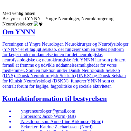
Med venlig hilsen
Bestyrelsen i YNNN – Yngre Neurologer, Neurokirurger og
Neurofysiologer
Om YNNN
Foreningen af Yngre Neurologer, Neurokirurger og Neurofysiologer
(YNNN) er et fagligt selskab, der fungerer som en fælles platform
for læger under uddannelse inden for det neurologiske,
neurofysiologiske og neurokirurgiske felt. YNNN har som primært
formål at fremme og udvikle uddannelsesmuligheder for vores
medlemmer. Som en fraktion under Dansk Neurologisk Selskab
(DNS), Dansk Neurokirurgisk Selskab (DNKS) og Dansk Selskab
for Klinisk Neurofysiologi (DSKN), fungerer YNNN som et
centralt forum for faglige, fagpolitiske og sociale aktiviteter.
Kontaktinformation til bestyrelsen
yngreneurologer@gmail.com
Forperson: Jacob Worm (Øst)
Næstforperson: Anne Line Birkmose (Nord)
Sekretær: Katrine Zachariassen (Nord)