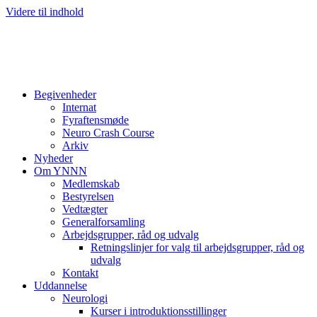
Videre til indhold
Begivenheder
Internat
Fyraftensmøde
Neuro Crash Course
Arkiv
Nyheder
Om YNNN
Medlemskab
Bestyrelsen
Vedtægter
Generalforsamling
Arbejdsgrupper, råd og udvalg
Retningslinjer for valg til arbejdsgrupper, råd og
udvalg
Kontakt
Uddannelse
Neurologi
Kurser i introduktionsstillinger