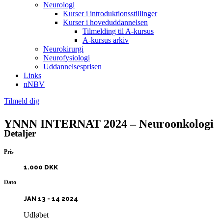
Neurologi
Kurser i introduktionsstillinger
Kurser i hoveduddannelsen
Tilmelding til A-kursus
A-kursus arkiv
Neurokirurgi
Neurofysiologi
Uddannelsesprisen
Links
nNBV
Tilmeld dig
YNNN INTERNAT 2024 – Neuroonkologi
Detaljer
Pris
1.000 DKK
Dato
JAN 13 - 14 2024
Udløbet