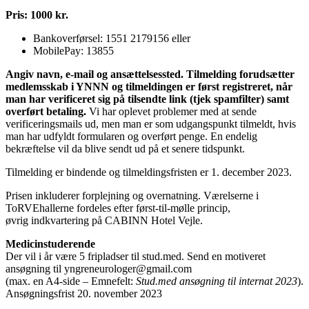
Pris: 1000
kr.
Bankoverførse
l: 1551 2179156 eller
MobilePay:
13855
Angiv navn, e-mail og ansæ
tt
elsessted. Tilmelding f
orudsætter
medlemsskab i YNNN og tilmeldingen er først registreret, når
man har verificeret sig på tilsendte link (tjek spamfilter) samt
overført betaling.
Vi har oplevet problemer med at sende
verificeringsmails ud, men man er som udgangspunkt tilmeldt, hvis
man har udfyldt formularen og overført penge. En endelig
bekræftelse vil da blive sendt ud på et senere tidspunkt.
Tilmelding er bindende og tilmeldingsfristen er 1
. december 2023.
Prisen inkluderer forplejning og
overnatning. Værelserne i
ToRVEhallerne
fordeles e
ft
er først-
til
-mølle princip,
øvrig
indkvartering på CABINN Hotel Vejle.
Medicinstuderende
Der vil i år være 5 fripladser til stud.med. Send en motiveret
ansøgning til yngreneurologer
@
gmail.com
(max. en A4-side – Emnefelt:
Stud.med ansøgning til internat 2023
).
Ansøgningsfrist 20. november 2023