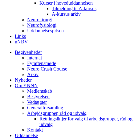
Kurser i hoveduddannelsen
Tilmelding til A-kursus
A-kursus arkiv
Neurokirurgi
Neurofysiologi
Uddannelsesprisen
Links
nNBV
Begivenheder
Internat
Fyraftensmøde
Neuro Crash Course
Arkiv
Nyheder
Om YNNN
Medlemskab
Bestyrelsen
Vedtægter
Generalforsamling
Arbejdsgrupper, råd og udvalg
Retningslinjer for valg til arbejdsgrupper, råd og
udvalg
Kontakt
Uddannelse