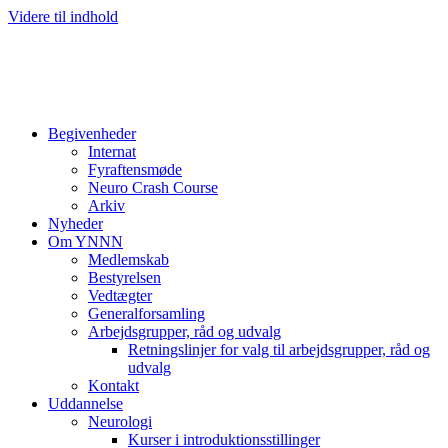
Videre til indhold
Begivenheder
Internat
Fyraftensmøde
Neuro Crash Course
Arkiv
Nyheder
Om YNNN
Medlemskab
Bestyrelsen
Vedtægter
Generalforsamling
Arbejdsgrupper, råd og udvalg
Retningslinjer for valg til arbejdsgrupper, råd og
udvalg
Kontakt
Uddannelse
Neurologi
Kurser i introduktionsstillinger