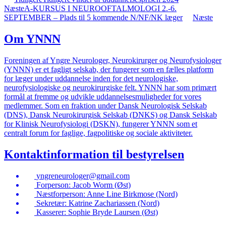
Næste
A-KURSUS I NEUROOFTALMOLOGI 2.-6.
SEPTEMBER – Plads til 5 kommende N/NF/NK læger
Næste
Om YNNN
Foreningen af Yngre Neurologer, Neurokirurger og Neurofysiologer
(YNNN) er et fagligt selskab, der fungerer som en fælles platform
for læger under uddannelse inden for det neurologiske,
neurofysiologiske og neurokirurgiske felt. YNNN har som primært
formål at fremme og udvikle uddannelsesmuligheder for vores
medlemmer. Som en fraktion under Dansk Neurologisk Selskab
(DNS), Dansk Neurokirurgisk Selskab (DNKS) og Dansk Selskab
for Klinisk Neurofysiologi (DSKN), fungerer YNNN som et
centralt forum for faglige, fagpolitiske og sociale aktiviteter.
Kontaktinformation til bestyrelsen
yngreneurologer@gmail.com
Forperson: Jacob Worm (Øst)
Næstforperson: Anne Line Birkmose (Nord)
Sekretær: Katrine Zachariassen (Nord)
Kasserer: Sophie Bryde Laursen (Øst)