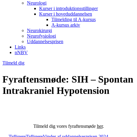
Neurologi
Kurser i introduktionsstillinger
Kurser i hoveduddannelsen
Tilmelding til A-kursus
A-kursus arkiv
Neurokirurgi
Neurofysiologi
Uddannelsesprisen
Links
nNBV
Tilmeld dig
Fyraftensmøde: SIH – Spontan
Intrakraniel Hypotension
Tilmeld dig vores fyraftensmøde
her
.
Tidligere
Tidligere
Vinder af uddannelsesprisen 2024