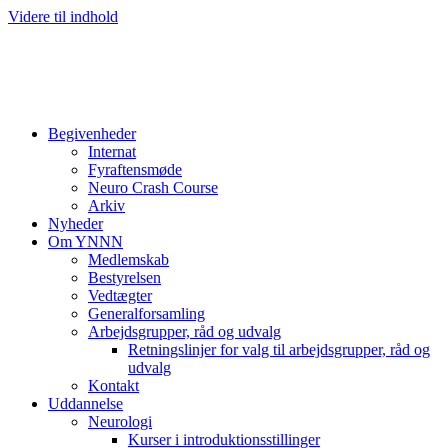
Videre til indhold
Begivenheder
Internat
Fyraftensmøde
Neuro Crash Course
Arkiv
Nyheder
Om YNNN
Medlemskab
Bestyrelsen
Vedtægter
Generalforsamling
Arbejdsgrupper, råd og udvalg
Retningslinjer for valg til arbejdsgrupper, råd og
udvalg
Kontakt
Uddannelse
Neurologi
Kurser i introduktionsstillinger