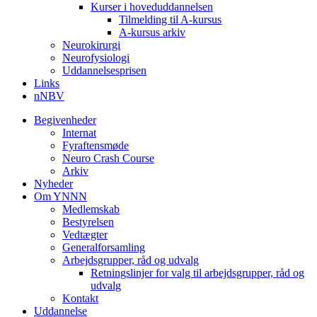
Kurser i hoveduddannelsen
Tilmelding til A-kursus
A-kursus arkiv
Neurokirurgi
Neurofysiologi
Uddannelsesprisen
Links
nNBV
Begivenheder
Internat
Fyraftensmøde
Neuro Crash Course
Arkiv
Nyheder
Om YNNN
Medlemskab
Bestyrelsen
Vedtægter
Generalforsamling
Arbejdsgrupper, råd og udvalg
Retningslinjer for valg til arbejdsgrupper, råd og
udvalg
Kontakt
Uddannelse